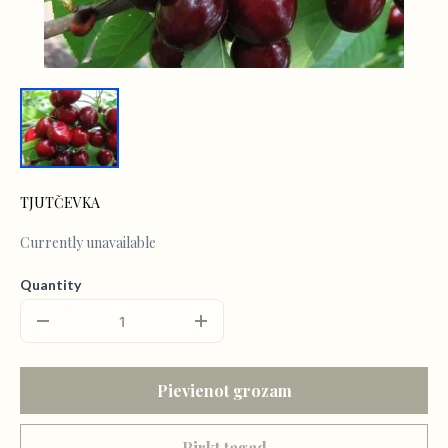
TJUTČEVKA
Currently unavailable
Quantity
Pievienot grozam
Pirkt tagad