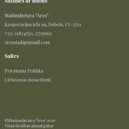
Sazinies ar mums
Stādaudzētava "Āres"
Kooperācijas iela 9a, Dobele, LV-3701
+371 29824750, 27715665
aresstadi@gmail.com
Saites
Privātuma Politika
Lietošanas nosacījumi
©Stādaudzētava "Āres" 2026
Visas tiesības aizsargātas