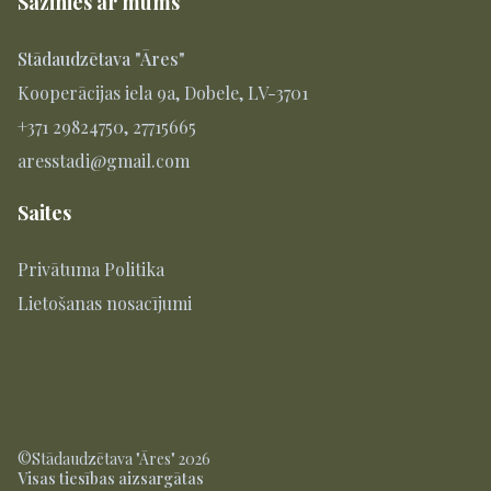
Sazinies ar mums
Stādaudzētava "Āres"
Kooperācijas iela 9a, Dobele, LV-3701
+371 29824750, 27715665
aresstadi@gmail.com
Saites
Privātuma Politika
Lietošanas nosacījumi
©Stādaudzētava "Āres" 2026
Visas tiesības aizsargātas