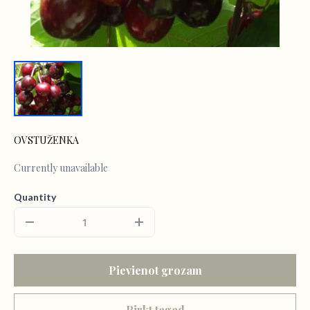
OVSTUŽENKA
Currently unavailable
Quantity
Pievienot grozam
Pirkt tagad