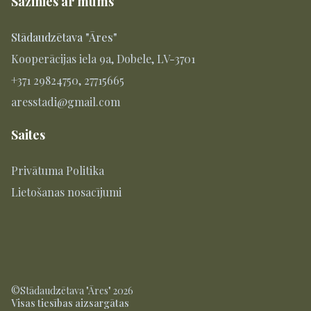
Sazinies ar mums
Stādaudzētava "Āres"
Kooperācijas iela 9a, Dobele, LV-3701
+371 29824750, 27715665
aresstadi@gmail.com
Saites
Privātuma Politika
Lietošanas nosacījumi
©Stādaudzētava "Āres" 2026
Visas tiesības aizsargātas