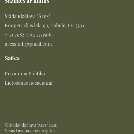
Sazinies ar mums
Stādaudzētava "Āres"
Kooperācijas iela 9a, Dobele, LV-3701
+371 29824750, 27715665
aresstadi@gmail.com
Saites
Privātuma Politika
Lietošanas nosacījumi
©Stādaudzētava "Āres" 2026
Visas tiesības aizsargātas