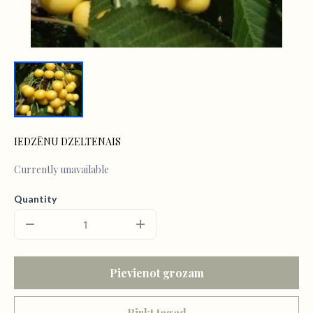
IEDZĒNU DZELTENAIS
Currently unavailable
Quantity
Pievienot grozam
Pirkt tagad