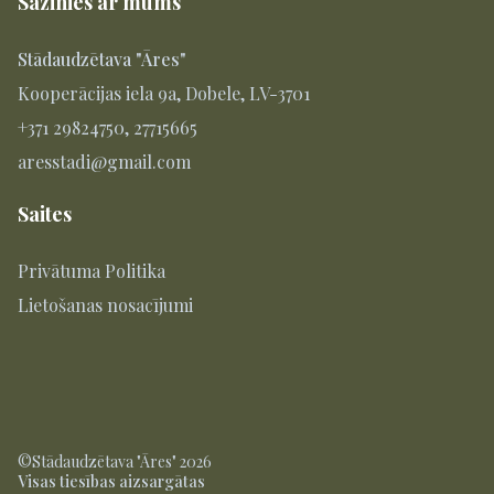
Sazinies ar mums
Stādaudzētava "Āres"
Kooperācijas iela 9a, Dobele, LV-3701
+371 29824750, 27715665
aresstadi@gmail.com
Saites
Privātuma Politika
Lietošanas nosacījumi
©Stādaudzētava "Āres" 2026
Visas tiesības aizsargātas