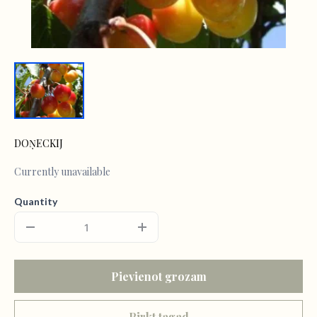
DOŅECKIJ
Currently unavailable
Quantity
Pievienot grozam
Pirkt tagad