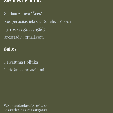
Sazinies ar mums
Stādaudzētava "Āres"
Kooperācijas iela 9a, Dobele, LV-3701
+371 29824750, 27715665
aresstadi@gmail.com
Saites
Privātuma Politika
Lietošanas nosacījumi
©Stādaudzētava "Āres" 2026
Visas tiesības aizsargātas