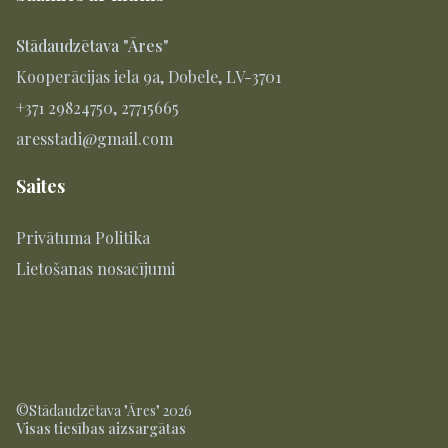
Stādaudzētava "Āres"
Kooperācijas iela 9a, Dobele, LV-3701
+371 29824750, 27715665
aresstadi@gmail.com
Saites
Privātuma Politika
Lietošanas nosacījumi
©Stādaudzētava "Āres" 2026
Visas tiesības aizsargātas