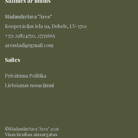
Sazinies ar mums
Stādaudzētava "Āres"
Kooperācijas iela 9a, Dobele, LV-3701
+371 29824750, 27715665
aresstadi@gmail.com
Saites
Privātuma Politika
Lietošanas nosacījumi
©Stādaudzētava "Āres" 2026
Visas tiesības aizsargātas