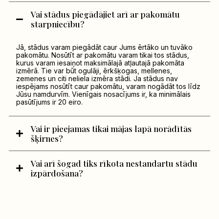
Vai stādus piegādājiet arī ar pakomātu
starpniecību?
Jā, stādus varam piegādāt caur Jums ērtāko un tuvāko
pakomātu. Nosūtīt ar pakomātu varam tikai tos stādus,
kurus varam iesaiņot maksimālajā atļautajā pakomāta
izmērā. Tie var būt ogulāji, ērkšķogas, mellenes,
zemenes un citi neliela izmēra stādi. Ja stādus nav
iespējams nosūtīt caur pakomātu, varam nogādāt tos līdz
Jūsu namdurvīm. Vienīgais nosacījums ir, ka minimālais
pasūtījums ir 20 eiro.
Vai ir pieejamas tikai mājas lapā norādītās
šķirnes?
Vai arī šogad tiks rīkota nestandartu stādu
izpārdošana?