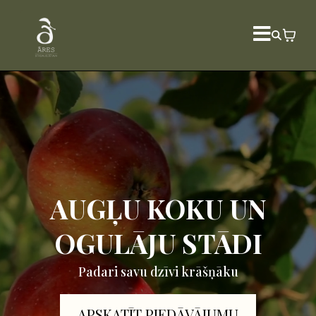
AUGĻU KOKU UN
OGULĀJU STĀDI
Padari savu dzīvi krāšņāku
APSKATĪT PIEDĀVĀJUMU