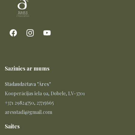
Sazinies ar mums
Stādaudzētava "Āres"
Kooperācijas iela 9a, Dobele, LV-3701
+371 29824750, 27715665
aresstadi@gmail.com
Saites