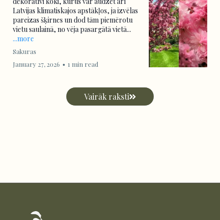
dekoratīvi koki, kurus var audzēt arī
Latvijas klimatiskajos apstākļos, ja izvēlas
pareizas šķirnes un dod tām piemērotu
vietu saulainā, no vēja pasargātā vietā...
...more
Sakuras
January 27, 2026
•
1 min read
Vairāk raksti