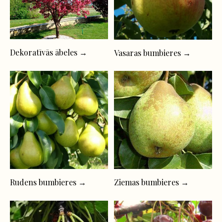
Dekoratīvās ābeles →
Vasaras bumbieres →
Rudens bumbieres →
Ziemas bumbieres →