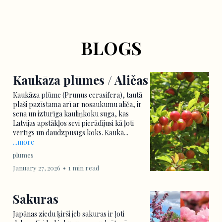
BLOGS
Kaukāza plūmes / Aličas
Kaukāza plūme (Prunus cerasifera), tautā
plaši pazīstama arī ar nosaukumu aliča, ir
sena un izturīga kauliņkoku suga, kas
Latvijas apstākļos sevi pierādījusi kā ļoti
vērtīgs un daudzpusīgs koks. Kaukā...
...more
plumes
January 27, 2026
•
1 min read
Sakuras
Japānas ziedu ķirši jeb sakuras ir ļoti