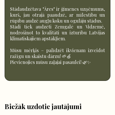
Stādaudzētava "Āres" ir ģimenes uzņēmums,
kurš, jau otrajā paaudzē, ar mīlestību un
rūpību audzē augļu koku un ogulāju stādus.
Stādi tiek audzēti Zemgalē un Vidzemē,
nodrošinot to kvalitāti un izturību Latvijas
klimatiskajiem apstākļiem.
Mūsu mērķis – palīdzēt ikvienam izveidot
ražīgu un skaistu dārzu! 🌱🍏
Pievienojies mūsu zaļajai pasaulei! 🌿✨
Biežāk uzdotie jautājumi