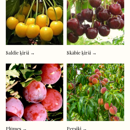
Saldie ķirši →
Skābie ķirši →
Plūmes →
Persiki →