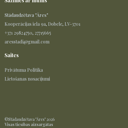
Sazinies ar mums
Stādaudzētava "Āres"
Kooperācijas iela 9a, Dobele, LV-3701
+371 29824750, 27715665
aresstadi@gmail.com
Saites
Privātuma Politika
Lietošanas nosacījumi
©Stādaudzētava "Āres" 2026
Visas tiesības aizsargātas