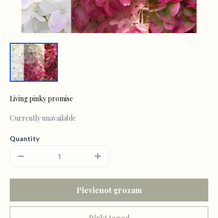
Living pinky promise
Currently unavailable
Quantity
Pievienot grozam
Pirkt tagad