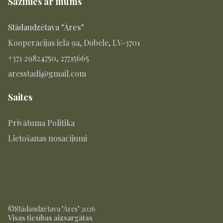
Sazinies ar mums
Stādaudzētava "Āres"
Kooperācijas iela 9a, Dobele, LV-3701
+371 29824750, 27715665
aresstadi@gmail.com
Saites
Privātuma Politika
Lietošanas nosacījumi
©Stādaudzētava "Āres" 2026
Visas tiesības aizsargātas