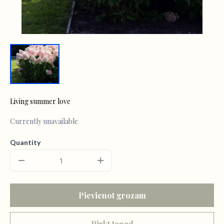
Living summer love
Currently unavailable
Quantity
Pievienot grozam
Pirkt tagad