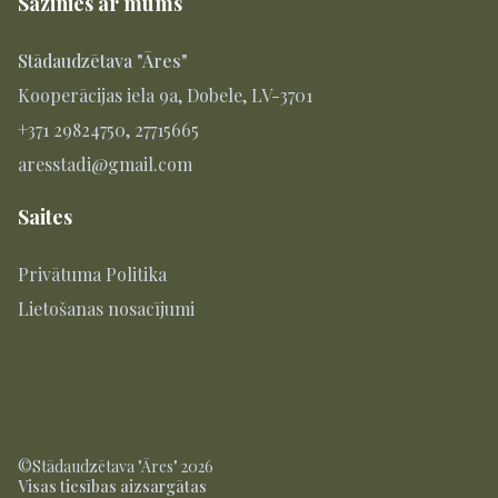
Sazinies ar mums
Stādaudzētava "Āres"
Kooperācijas iela 9a, Dobele, LV-3701
+371 29824750, 27715665
aresstadi@gmail.com
Saites
Privātuma Politika
Lietošanas nosacījumi
©Stādaudzētava "Āres" 2026
Visas tiesības aizsargātas