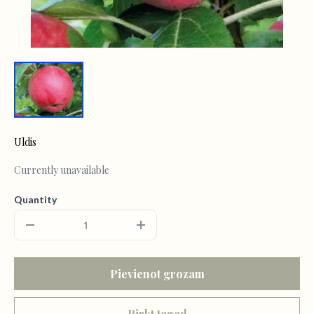
Uldis
Currently unavailable
Quantity
Pievienot grozam
Pirkt tagad