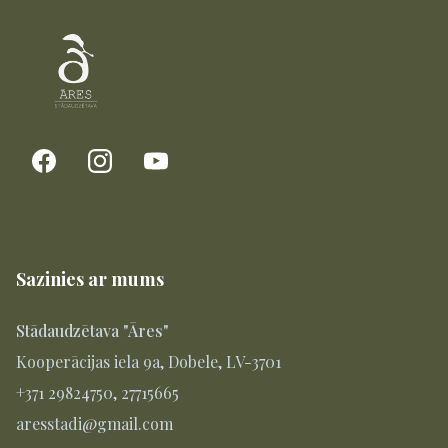
Sazinies ar mums
Stādaudzētava "Āres"
Kooperācijas iela 9a, Dobele, LV-3701
+371 29824750, 27715665
aresstadi@gmail.com