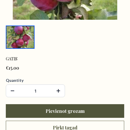
GATIS
€15.00
Quantity
Pievienot grozam
Pirkt tagad