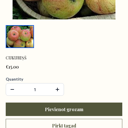
CUKURIŅŠ
€15.00
Quantity
Pievienot grozam
Pirkt tagad