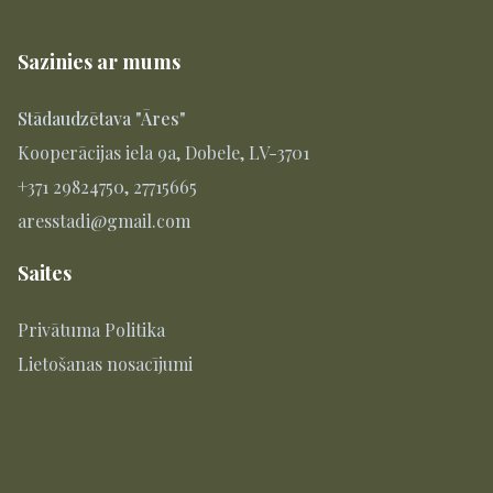
Sazinies ar mums
Stādaudzētava "Āres"
Kooperācijas iela 9a, Dobele, LV-3701
+371 29824750, 27715665
aresstadi@gmail.com
Saites
Privātuma Politika
Lietošanas nosacījumi