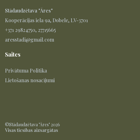
Stādaudzētava "Āres"
Kooperācijas iela 9a, Dobele, LV-3701
+371 29824750, 27715665
aresstadi@gmail.com
Saites
Privātuma Politika
Lietošanas nosacījumi
©Stādaudzētava "Āres" 2026
Visas tiesības aizsargātas