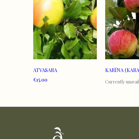
ATVASARA
KARĪNA (KAR
€15.00
Currently unavai