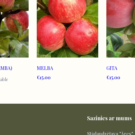
AMBA)
MELBA
GITA
€15.00
€15.00
lable
Sazinies ar mums
Stādaudzētava "Āres"