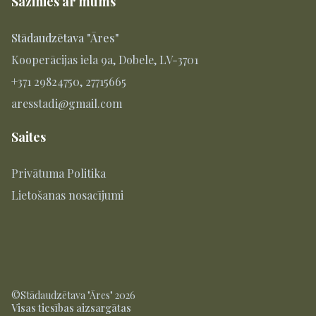
Sazinies ar mums
Stādaudzētava "Āres"
Kooperācijas iela 9a, Dobele, LV-3701
+371 29824750, 27715665
aresstadi@gmail.com
Saites
Privātuma Politika
Lietošanas nosacījumi
©Stādaudzētava "Āres" 2026
Visas tiesības aizsargātas