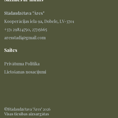
Stādaudzētava "Āres"
Kooperācijas iela 9a, Dobele, LV-3701
+371 29824750, 27715665
aresstadi@gmail.com
Saites
Privātuma Politika
Lietošanas nosacījumi
©Stādaudzētava "Āres" 2026
Visas tiesības aizsargātas