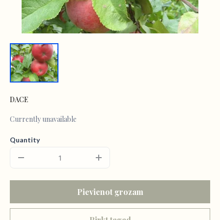
DACE
Currently unavailable
Quantity
Pievienot grozam
Pirkt tagad