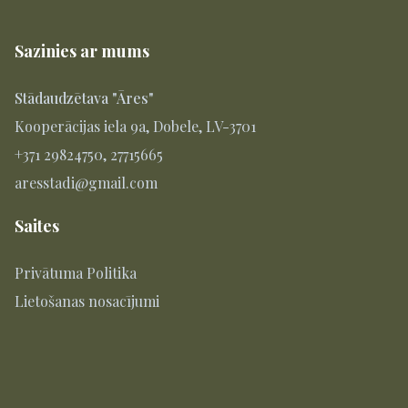
Sazinies ar mums
Stādaudzētava "Āres"
Kooperācijas iela 9a, Dobele, LV-3701
+371 29824750, 27715665
aresstadi@gmail.com
Saites
Privātuma Politika
Lietošanas nosacījumi