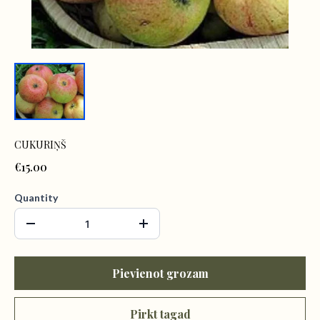
CUKURIŅŠ
€15.00
Quantity
Pievienot grozam
Pirkt tagad